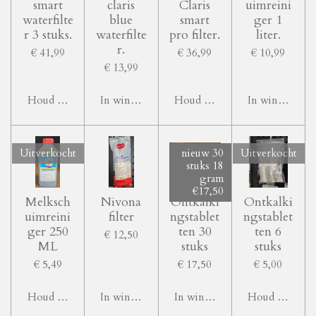
smart
claris
Claris
uimreini
waterfilte
blue
smart
ger 1
r 3 stuks.
waterfilte
pro filter.
liter.
r.
€ 41,99
€ 36,99
€ 10,99
€ 13,99
Houd mij op de hoogte
In winkelwagen
Houd mij op de hoogte
In winkelwag
Uitverkocht
nieuw 30
Uitverkocht
stuks 18
gram
€17,50
Melksch
Nivona
Ontkalki
Ontkalki
uimreini
filter
ngstablet
ngstablet
ger 250
ten 30
ten 6
€ 12,50
ML
stuks
stuks
€ 5,49
€ 17,50
€ 5,00
Houd mij op de hoogte
In winkelwagen
In winkelwagen
Houd mij op d