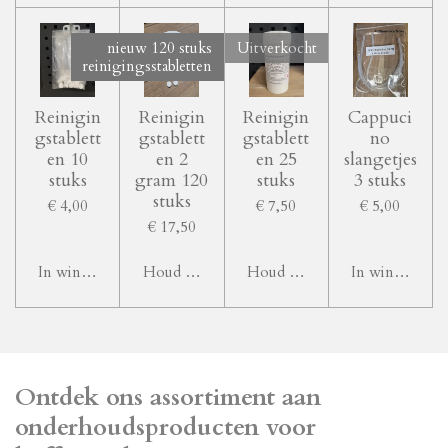
nieuw 120 stuks
Uitverkocht
reinigingsstabletten
Reinigin
Reinigin
Reinigin
Cappuci
gstablett
gstablett
gstablett
no
en 10
en 2
en 25
slangetjes
stuks
gram 120
stuks
3 stuks
stuks
€ 4,00
€ 7,50
€ 5,00
€ 17,50
In winkelwagen
Houd mij op de hoogte
Houd mij op de hoogte
In winkelwag
Ontdek ons assortiment aan
onderhoudsproducten voor