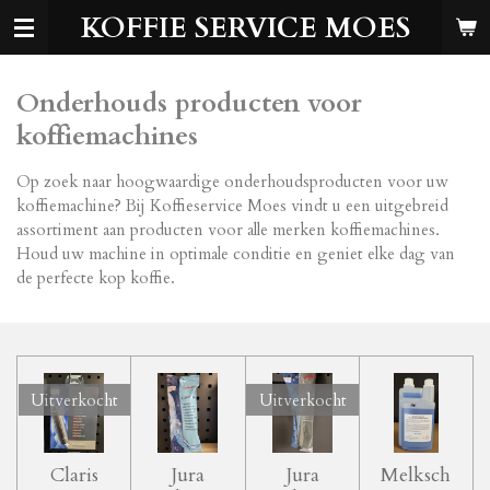
KOFFIE SERVICE MOES
Ga
direct
naar
de
Onderhouds producten voor
hoofdinhoud
koffiemachines
Op zoek naar hoogwaardige onderhoudsproducten voor uw
koffiemachine? Bij Koffieservice Moes vindt u een uitgebreid
assortiment aan producten voor alle merken koffiemachines.
Houd uw machine in optimale conditie en geniet elke dag van
de perfecte kop koffie.
Uitverkocht
Uitverkocht
Claris
Jura
Jura
Melksch