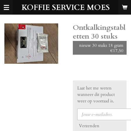
KOFFIE SERVICE MOES
Ga
direct
naar
de
Ontkalkingstabl
hoofdinhoud
etten 30 stuks
nieuw 30 stuks 18 gram
€17,50
€ 17,50
Laat het me weten
wanneer dit product
weer op voorraad is.
Verzenden