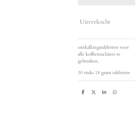
Uitverkocht
ontkalkingstabletten voor
alle koffiemachines te
gebruiken.
30 stuks 18 gram tabletten
D
D
S
D
e
e
h
e
l
e
a
l
e
l
r
e
n
e
n