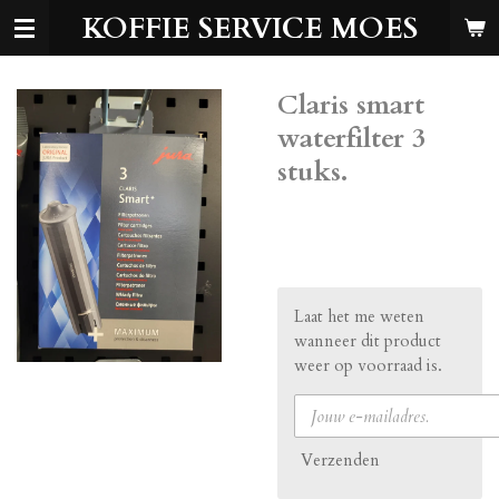
KOFFIE SERVICE MOES
Ga
direct
naar
de
Claris smart
hoofdinhoud
waterfilter 3
stuks.
€ 41,99
Laat het me weten
wanneer dit product
weer op voorraad is.
Verzenden