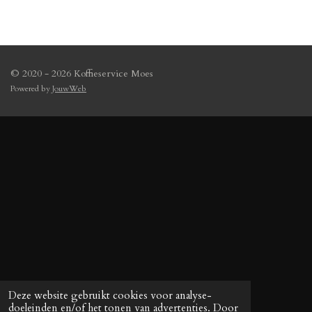
n
e
n
© 2020 - 2026 Koffieservice Moes
Powered by
JouwWeb
Deze website gebruikt cookies voor analyse-
doeleinden en/of het tonen van advertenties. Door