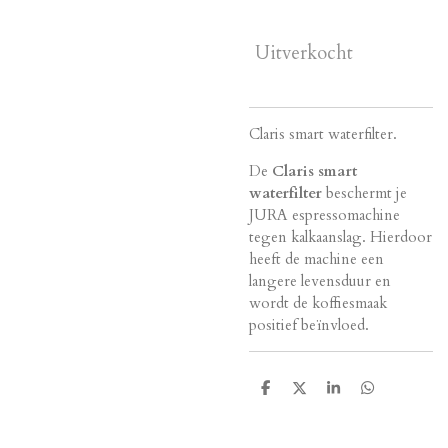
Uitverkocht
Claris smart waterfilter.
De
Claris smart
waterfilter
beschermt je
JURA espressomachine
tegen kalkaanslag. Hierdoor
heeft de machine een
langere levensduur en
wordt de koffiesmaak
positief beïnvloed.
D
D
S
D
e
e
h
e
l
e
a
l
e
l
r
e