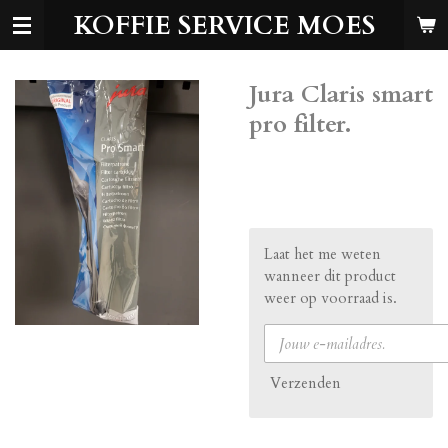
KOFFIE SERVICE MOES
Ga
direct
naar
de
Jura Claris smart
hoofdinhoud
pro filter.
€ 36,99
Laat het me weten
wanneer dit product
weer op voorraad is.
Verzenden