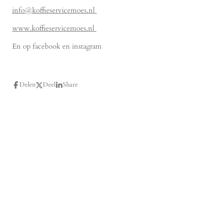
info@koffieservicemoes.nl
www.koffieservicemoes.nl
En op facebook en instagram
Delen
Deel
Share