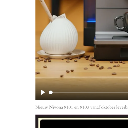
P
l
Nieuw Nivona 9101 en 9103 vanaf oktober leverba
a
y