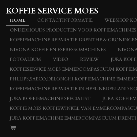
Ga
KOFFIE SERVICE MOES
direct
naar
HOME
CONTACTINFORMATIE
WEBSHOP KO
de
ONDERHOUDS PRODUCTEN VOOR KOFFIEMACHINES
hoofdinhoud
KOFFIEMACHINE REPARATIE DRENTHE & GRONINGEN
NIVONA KOFFIE EN ESPRESSOMACHINES
NIVONA
FOTOALBUM
VIDEO
REVIEW
JURA KOF
KOFFIESERVICE MOES EMMERCOMPASCUUM KOFFIEMAC
PHLLIPS,SAECO,DELONGHI KOFFIEMACHINE EMME
KOFFIEMACHINE REPARATIE IN HEEL NEDERLAND KO
JURA KOFFIEMACHINE SPECIALIST
JURA KOFFIE
KOFFIE MOES KOFFIEWINKEL VAN EMMERCOMPASC
JURA KOFFIEMACHINE EMMERCOMPASCUUM DRENT