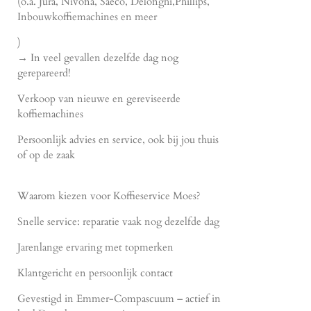
(o.a. Jura, Nivona, Saeco, Delonghi,Phillips,
Inbouwkoffiemachines en meer
)
→ In veel gevallen dezelfde dag nog
gerepareerd!
Verkoop van nieuwe en gereviseerde
koffiemachines
Persoonlijk advies en service, ook bij jou thuis
of op de zaak
Waarom kiezen voor Koffieservice Moes?
Snelle service: reparatie vaak nog dezelfde dag
Jarenlange ervaring met topmerken
Klantgericht en persoonlijk contact
Gevestigd in Emmer-Compascuum – actief in