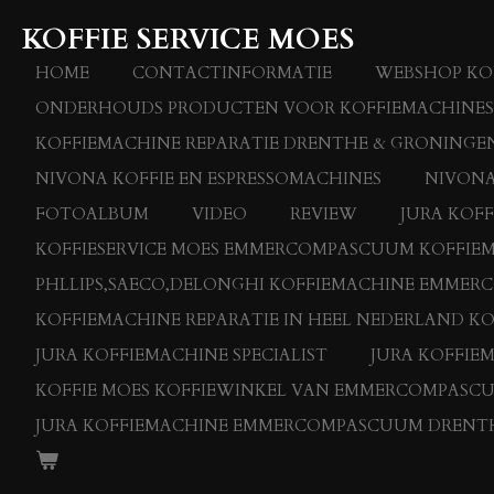
Ga
KOFFIE SERVICE MOES
direct
naar
HOME
CONTACTINFORMATIE
WEBSHOP KOF
de
ONDERHOUDS PRODUCTEN VOOR KOFFIEMACHINES
hoofdinhoud
KOFFIEMACHINE REPARATIE DRENTHE & GRONINGEN
NIVONA KOFFIE EN ESPRESSOMACHINES
NIVONA
FOTOALBUM
VIDEO
REVIEW
JURA KOF
KOFFIESERVICE MOES EMMERCOMPASCUUM KOFFIEMAC
PHLLIPS,SAECO,DELONGHI KOFFIEMACHINE EMME
KOFFIEMACHINE REPARATIE IN HEEL NEDERLAND KO
JURA KOFFIEMACHINE SPECIALIST
JURA KOFFIE
KOFFIE MOES KOFFIEWINKEL VAN EMMERCOMPASC
JURA KOFFIEMACHINE EMMERCOMPASCUUM DRENT