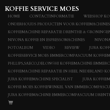
Ga
KOFFIE SERVICE MOES
direct
naar
HOME
CONTACTINFORMATIE
WEBSHOP KOF
de
ONDERHOUDS PRODUCTEN VOOR KOFFIEMACHINES
hoofdinhoud
KOFFIEMACHINE REPARATIE DRENTHE & GRONINGEN
NIVONA KOFFIE EN ESPRESSOMACHINES
NIVONA
FOTOALBUM
VIDEO
REVIEW
JURA KOF
KOFFIESERVICE MOES EMMERCOMPASCUUM KOFFIEMAC
PHLLIPS,SAECO,DELONGHI KOFFIEMACHINE EMME
KOFFIEMACHINE REPARATIE IN HEEL NEDERLAND KO
JURA KOFFIEMACHINE SPECIALIST
JURA KOFFIE
KOFFIE MOES KOFFIEWINKEL VAN EMMERCOMPASC
JURA KOFFIEMACHINE EMMERCOMPASCUUM DRENT