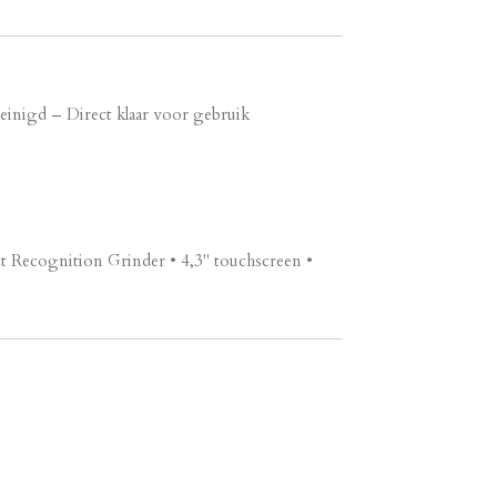
reinigd – Direct klaar voor gebruik
uct Recognition Grinder • 4,3" touchscreen •