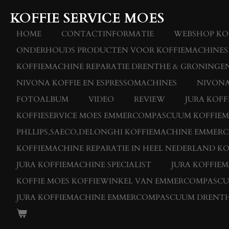
Ga
KOFFIE SERVICE MOES
direct
naar
HOME
CONTACTINFORMATIE
WEBSHOP KOF
de
ONDERHOUDS PRODUCTEN VOOR KOFFIEMACHINES
hoofdinhoud
KOFFIEMACHINE REPARATIE DRENTHE & GRONINGEN
NIVONA KOFFIE EN ESPRESSOMACHINES
NIVONA
FOTOALBUM
VIDEO
REVIEW
JURA KOF
KOFFIESERVICE MOES EMMERCOMPASCUUM KOFFIEMAC
PHLLIPS,SAECO,DELONGHI KOFFIEMACHINE EMME
KOFFIEMACHINE REPARATIE IN HEEL NEDERLAND KO
JURA KOFFIEMACHINE SPECIALIST
JURA KOFFIE
KOFFIE MOES KOFFIEWINKEL VAN EMMERCOMPASC
JURA KOFFIEMACHINE EMMERCOMPASCUUM DRENT