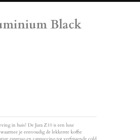
luminium Black
ving in huis? De Jura Z10 is een luxe
waarmee je eenvoudig de lekkerste koffie
htige espresso en cappuccino tot verfrissende cold