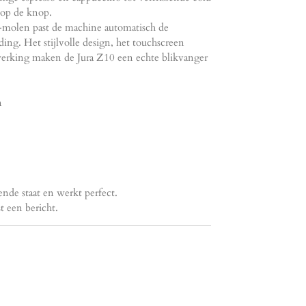
 op de knop.
-molen past de machine automatisch de
ding. Het stijlvolle design, het touchscreen
werking maken de Jura Z10 een echte blikvanger
n
nde staat en werkt perfect.
t een bericht.