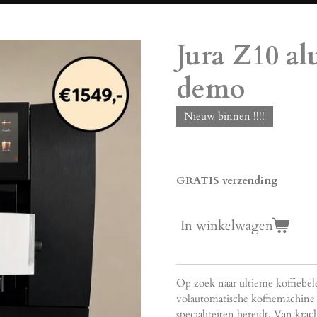
Jura Z10 a
demo
Nieuw binnen !!!!
€ 1.549,00
GRATIS verzending
In winkelwagen
Op zoek naar ultieme koffiebele
volautomatische koffiemachine 
specialiteiten bereidt. Van krac