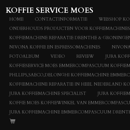
Ga
KOFFIE SERVICE MOES
direct
naar
HOME
CONTACTINFORMATIE
WEBSHOP KOF
de
ONDERHOUDS PRODUCTEN VOOR KOFFIEMACHINES
hoofdinhoud
KOFFIEMACHINE REPARATIE DRENTHE & GRONINGEN
NIVONA KOFFIE EN ESPRESSOMACHINES
NIVONA
FOTOALBUM
VIDEO
REVIEW
JURA KOF
KOFFIESERVICE MOES EMMERCOMPASCUUM KOFFIEMAC
PHLLIPS,SAECO,DELONGHI KOFFIEMACHINE EMME
KOFFIEMACHINE REPARATIE IN HEEL NEDERLAND KO
JURA KOFFIEMACHINE SPECIALIST
JURA KOFFIE
KOFFIE MOES KOFFIEWINKEL VAN EMMERCOMPASC
JURA KOFFIEMACHINE EMMERCOMPASCUUM DRENT