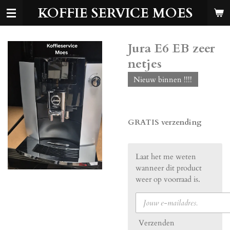
KOFFIE SERVICE MOES
Ga
direct
naar
de
Jura E6 EB zeer
hoofdinhoud
netjes
Nieuw binnen !!!!
€ 499,00
GRATIS verzending
Laat het me weten
wanneer dit product
weer op voorraad is.
Verzenden