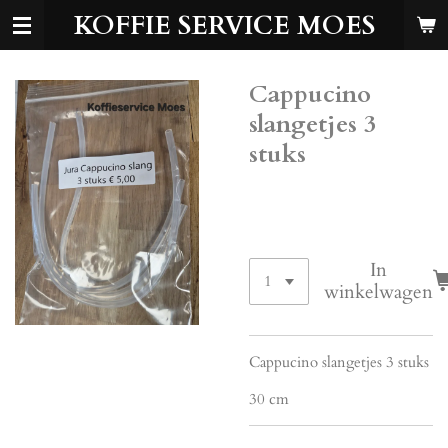
KOFFIE SERVICE MOES
Ga
direct
naar
de
Cappucino
hoofdinhoud
slangetjes 3
stuks
€ 5,00
In
winkelwagen
Cappucino slangetjes 3 stuks
30 cm