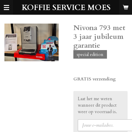
KOFFIE SERVICE MOES
Ga
direct
naar
de
Nivona 793 met
hoofdinhoud
3 jaar jubileum
garantie
special edition
€ 779,00
GRATIS verzending
Laat het me weten
wanneer dit product
weer op voorraad is.