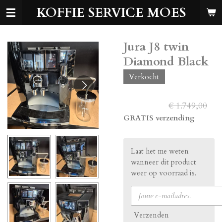
KOFFIE SERVICE MOES
Ga
direct
naar
de
Jura J8 twin
hoofdinhoud
Diamond Black
Verkocht
€ 1.699,00
€ 1.749,00
GRATIS verzending
Laat het me weten
wanneer dit product
weer op voorraad is.
Verzenden