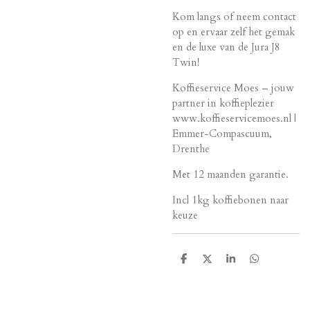
Kom langs of neem contact
op en ervaar zelf het gemak
en de luxe van de Jura J8
Twin!
Koffieservice Moes – jouw
partner in koffieplezier
www.koffieservicemoes.nl |
Emmer-Compascuum,
Drenthe
Met 12 maanden garantie.
Incl 1kg koffiebonen naar
keuze
D
D
S
D
e
e
h
e
l
e
a
l
e
l
r
e
n
e
n