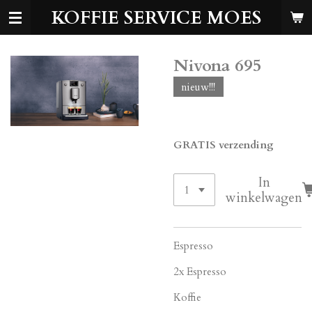
KOFFIE SERVICE MOES
Ga
direct
naar
de
Nivona 695
hoofdinhoud
nieuw!!!
€ 699,00
GRATIS verzending
In
winkelwagen
Espresso
2x Espresso
Koffie