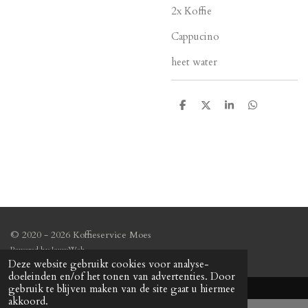
2x Koffie
Cappucino
heet water
D
D
S
D
e
e
h
e
l
e
a
l
e
l
r
e
n
e
n
© 2020 - 2026 Koffieservice Moes
Powered by
JouwWeb
Deze website gebruikt cookies voor analyse-
doeleinden en/of het tonen van advertenties. Door
gebruik te blijven maken van de site gaat u hiermee
akkoord.