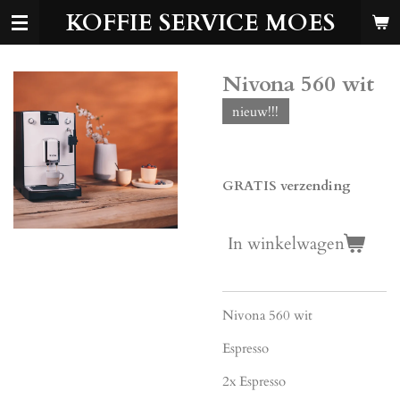
KOFFIE SERVICE MOES
Ga
direct
naar
de
Nivona 560 wit
hoofdinhoud
nieuw!!!
€ 549,00
GRATIS verzending
In winkelwagen
Nivona 560 wit
Espresso
2x Espresso