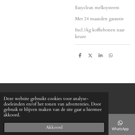
Easyclean melksysteem
Met 24 maanden garantie
Incl.1kg koffiebonen naar
keuze
D
D
S
D
e
e
h
e
l
e
a
l
e
l
r
e
n
e
n
© 2020 - 2026 Koffieservice Moes
Deze website gebruikt cookies voor analyse-
Powered by
JouwWeb
doeleinden en/of het tonen van advertenties. Door
gebruik te blijven maken van de site gaat u hiermee
akkoord.
Akkoord
E-mailadres
Telefoonnummer
Kaart
Facebook
WhatsApp