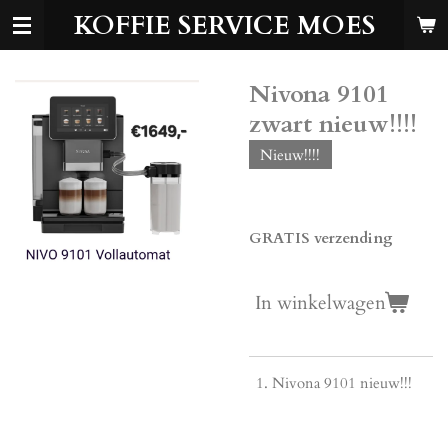
KOFFIE SERVICE MOES
Ga
direct
naar
de
Nivona 9101
hoofdinhoud
zwart nieuw!!!!
Nieuw!!!!
€ 1.649,00
GRATIS verzending
In winkelwagen
Nivona 9101 nieuw!!!