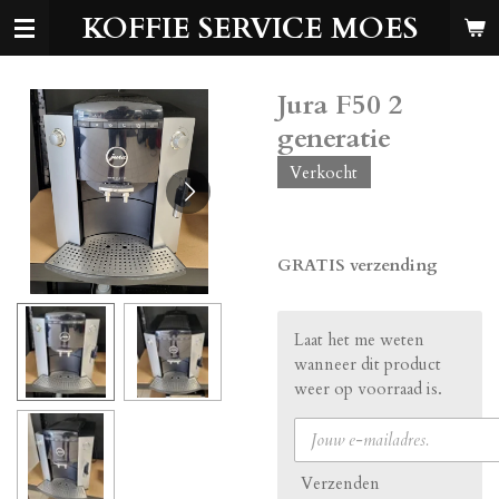
KOFFIE SERVICE MOES
Ga
direct
naar
de
Jura F50 2
hoofdinhoud
generatie
Verkocht
€ 250,00
GRATIS verzending
Laat het me weten
wanneer dit product
weer op voorraad is.
Verzenden