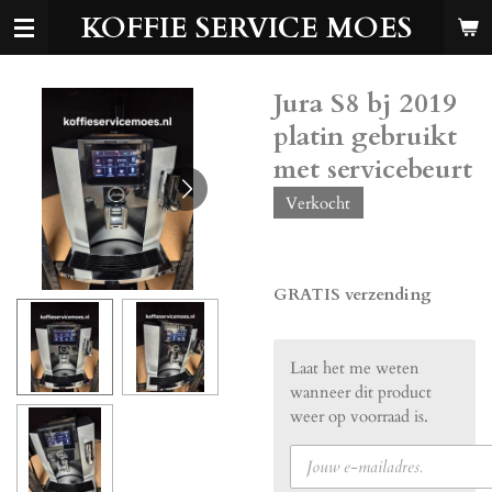
KOFFIE SERVICE MOES
Ga
direct
naar
de
Jura S8 bj 2019
hoofdinhoud
platin gebruikt
met servicebeurt
Verkocht
€ 750,00
GRATIS verzending
Laat het me weten
wanneer dit product
weer op voorraad is.