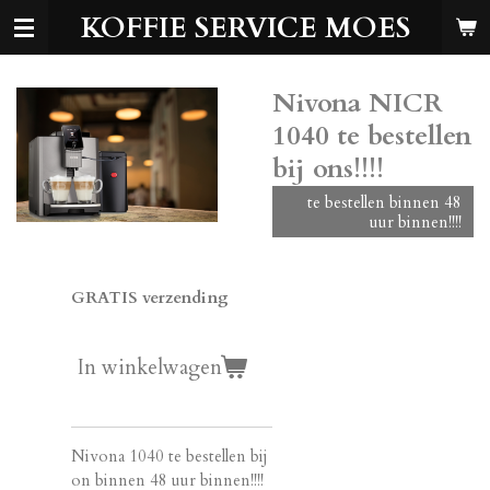
KOFFIE SERVICE MOES
Ga
direct
naar
de
Nivona NICR
hoofdinhoud
1040 te bestellen
bij ons!!!!
te bestellen binnen 48
uur binnen!!!!
€ 2.199,00
GRATIS verzending
In winkelwagen
Nivona 1040 te bestellen bij
on binnen 48 uur binnen!!!!