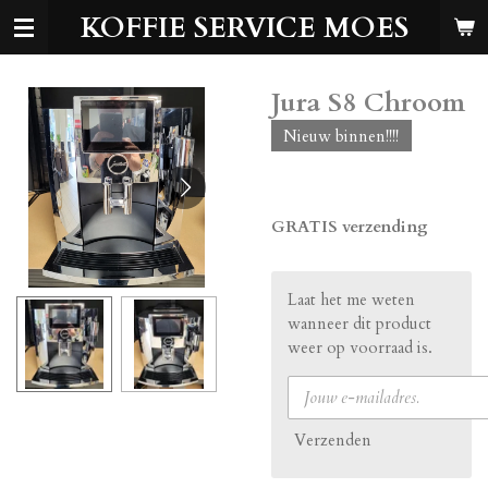
KOFFIE SERVICE MOES
Ga
direct
naar
de
Jura S8 Chroom
hoofdinhoud
Nieuw binnen!!!!
€ 825,00
GRATIS verzending
Laat het me weten
wanneer dit product
weer op voorraad is.
Verzenden