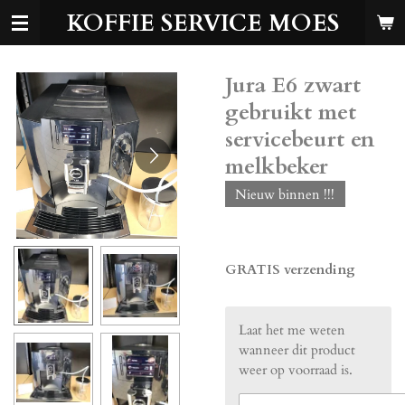
KOFFIE SERVICE MOES
Ga
direct
naar
de
Jura E6 zwart
hoofdinhoud
gebruikt met
servicebeurt en
melkbeker
Nieuw binnen !!!
€ 475,00
GRATIS verzending
Laat het me weten
wanneer dit product
weer op voorraad is.