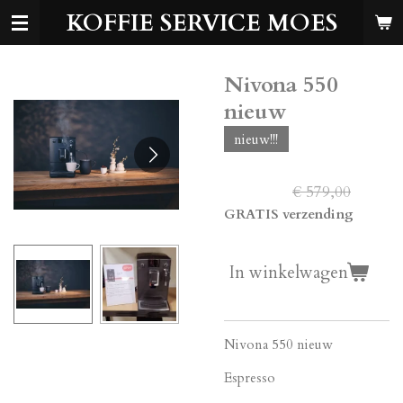
KOFFIE SERVICE MOES
Ga
direct
naar
de
Nivona 550
hoofdinhoud
nieuw
nieuw!!!
€ 549,00
€ 579,00
GRATIS verzending
In winkelwagen
Nivona 550 nieuw
Espresso