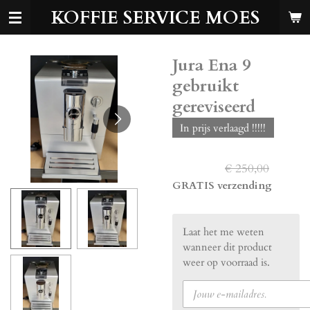
KOFFIE SERVICE MOES
Ga
direct
naar
de
Jura Ena 9
hoofdinhoud
gebruikt
gereviseerd
In prijs verlaagd !!!!!
€ 200,00
€ 250,00
GRATIS verzending
Laat het me weten
wanneer dit product
weer op voorraad is.