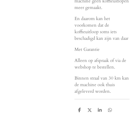
machine geen koffieuitlopen
meer gemaakt.
En daarom kan het
voorkomen dat de
koffieuitloop soms iets
beschadigd kan zijn van daar
Met Garantie
Alleen op afspraak of via de
webshop te bestellen.
Binnen straal van 30 km kan
de machine ook thuis
afgeleverd worden.
D
D
S
D
e
e
h
e
l
e
a
l
e
l
r
e
n
e
n